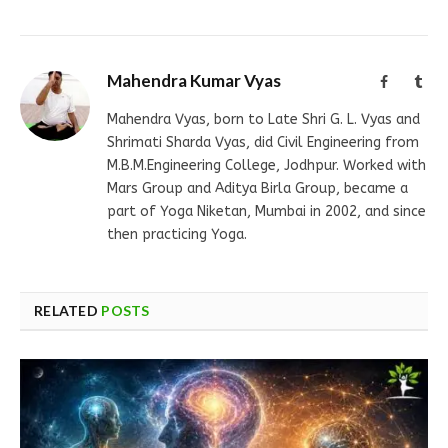
Mahendra Kumar Vyas
Facebook
Tum
Mahendra Vyas, born to Late Shri G. L. Vyas and
Shrimati Sharda Vyas, did Civil Engineering from
M.B.M.Engineering College, Jodhpur. Worked with
Mars Group and Aditya Birla Group, became a
part of Yoga Niketan, Mumbai in 2002, and since
then practicing Yoga.
RELATED
POSTS