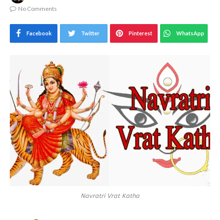
No Comments
Facebook
Twitter
Pinterest
WhatsApp
Navratri Vrat Katha