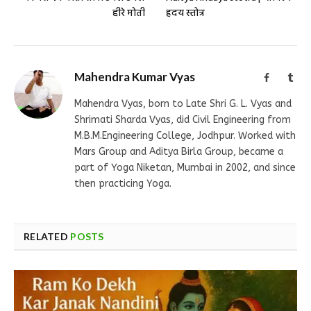
हीरे मोती
हृदय स्तोत्र
Mahendra Kumar Vyas
Facebook
Tum
Mahendra Vyas, born to Late Shri G. L. Vyas and
Shrimati Sharda Vyas, did Civil Engineering from
M.B.M.Engineering College, Jodhpur. Worked with
Mars Group and Aditya Birla Group, became a
part of Yoga Niketan, Mumbai in 2002, and since
then practicing Yoga.
RELATED
POSTS