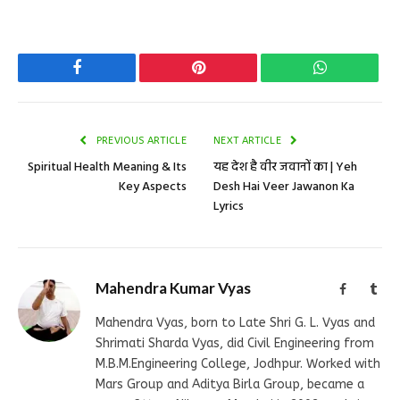
Facebook
Pinterest
WhatsApp
PREVIOUS ARTICLE
NEXT ARTICLE
Spiritual Health Meaning & Its
यह देश है वीर जवानों का | Yeh
Key Aspects
Desh Hai Veer Jawanon Ka
Lyrics
Mahendra Kumar Vyas
Facebook
Tum
Mahendra Vyas, born to Late Shri G. L. Vyas and
Shrimati Sharda Vyas, did Civil Engineering from
M.B.M.Engineering College, Jodhpur. Worked with
Mars Group and Aditya Birla Group, became a