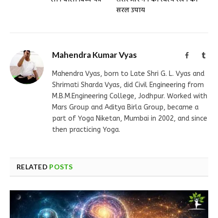
सरल उपाय
Mahendra Kumar Vyas
Facebook
Tum
Mahendra Vyas, born to Late Shri G. L. Vyas and
Shrimati Sharda Vyas, did Civil Engineering from
M.B.M.Engineering College, Jodhpur. Worked with
Mars Group and Aditya Birla Group, became a
part of Yoga Niketan, Mumbai in 2002, and since
then practicing Yoga.
RELATED
POSTS