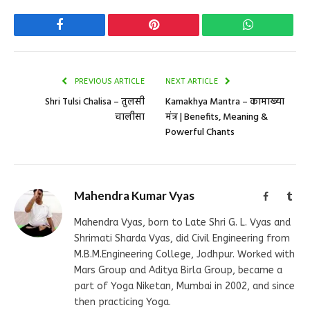
Facebook
Pinterest
WhatsApp
PREVIOUS ARTICLE
NEXT ARTICLE
Shri Tulsi Chalisa – तुलसी
Kamakhya Mantra – कामाख्या
चालीसा
मंत्र | Benefits, Meaning &
Powerful Chants
Mahendra Kumar Vyas
Facebook
Tum
Mahendra Vyas, born to Late Shri G. L. Vyas and
Shrimati Sharda Vyas, did Civil Engineering from
M.B.M.Engineering College, Jodhpur. Worked with
Mars Group and Aditya Birla Group, became a
part of Yoga Niketan, Mumbai in 2002, and since
then practicing Yoga.