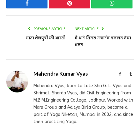
Facebook
Pinterest
WhatsApp
PREVIOUS ARTICLE
NEXT ARTICLE
माता शैलपुत्री की आरती
मै थाने सिवरू गजानंद गजानंद देवा
भजन
Mahendra Kumar Vyas
Facebook
Tum
Mahendra Vyas, born to Late Shri G. L. Vyas and
Shrimati Sharda Vyas, did Civil Engineering from
M.B.M.Engineering College, Jodhpur. Worked with
Mars Group and Aditya Birla Group, became a
part of Yoga Niketan, Mumbai in 2002, and since
then practicing Yoga.