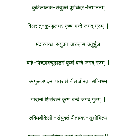
कुटिलालक-संयुक्तं पूर्णचंद्र-निभाननम्
विलसत्-कुण्ड्लधरं कृष्णं वन्दे जगद् गुरुम् ||
मंदारगन्ध-संयुक्तं चारुहासं चतुर्भुजं
बर्हि-पिच्छावचूडाङ्गं कृष्णं वन्दे जगद् गुरुम् ||
उत्फुल्लपद्म-पत्राक्षं नीलजीमूत-सन्निभम्
याद्वानां शिरोरत्नं कृष्णं वन्दे जगद् गुरुम् ||
रुक्मिणीकेली -संयुक्तं पीताम्बर-सुशोभितम्