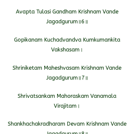
Avapta Tulasi Gandham Krishnam Vande
Jagadgurum॥6॥
Gopikanam Kuchadvandva Kumkumankita
Vakshasam।
Shriniketam Maheshvasam Krishnam Vande
Jagadgurum॥7॥
Shrivatsankam Mahoraskam Vanamala
Virajitam।
Shankhachakradharam Devam Krishnam Vande
Jagadgurum॥8॥