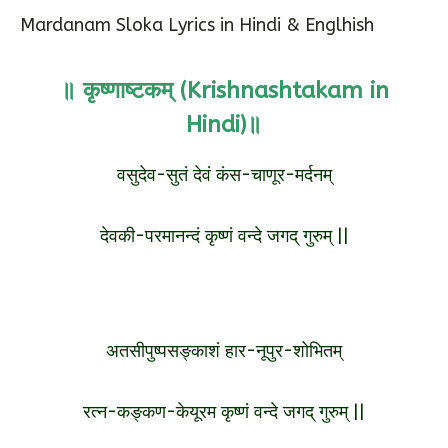
Mardanam Sloka Lyrics in Hindi & Englhish
॥
कृष्णाष्टकम् (Krishnashtakam in
Hindi)
॥
वसुदेव-सुतं देवं कंस-चाणूर-मर्दनम्
देवकी-परमानन्दं कृष्णं वन्दे जगद् गुरुम् ||
अतसीपुष्पसङ्काशं हार-नूपुर-शोभितम्
रत्न-कङ्कण-केयूरम कृष्णं वन्दे जगद् गुरुम् ||