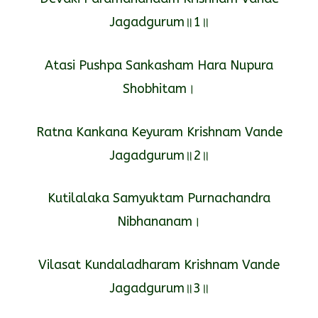
Jagadgurum॥1॥
Atasi Pushpa Sankasham Hara Nupura
Shobhitam।
Ratna Kankana Keyuram Krishnam Vande
Jagadgurum॥2॥
Kutilalaka Samyuktam Purnachandra
Nibhananam।
Vilasat Kundaladharam Krishnam Vande
Jagadgurum॥3॥