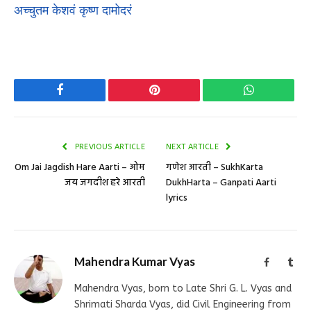
अच्चुतम केशवं कृष्ण दामोदरं
Facebook
Pinterest
WhatsApp
PREVIOUS ARTICLE
NEXT ARTICLE
Om Jai Jagdish Hare Aarti – ओम
गणेश आरती – SukhKarta
जय जगदीश हरे आरती
DukhHarta – Ganpati Aarti
lyrics
Mahendra Kumar Vyas
Facebook
Tum
Mahendra Vyas, born to Late Shri G. L. Vyas and
Shrimati Sharda Vyas, did Civil Engineering from