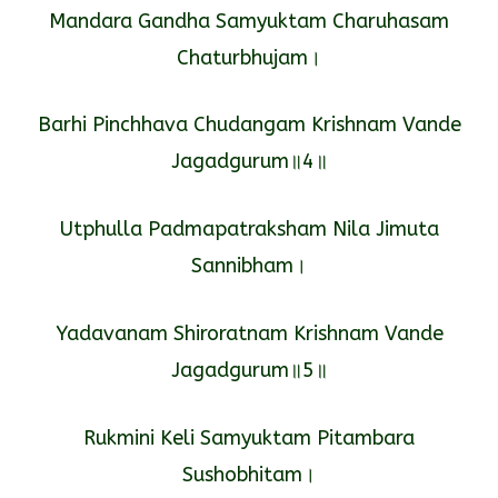
Mandara Gandha Samyuktam Charuhasam
Chaturbhujam।
Barhi Pinchhava Chudangam Krishnam Vande
Jagadgurum॥4॥
Utphulla Padmapatraksham Nila Jimuta
Sannibham।
Yadavanam Shiroratnam Krishnam Vande
Jagadgurum॥5॥
Rukmini Keli Samyuktam Pitambara
Sushobhitam।