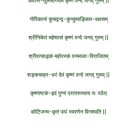
अवाप्त-तुलसीगंधम कृष्णं वन्दे जगद् गुरुम् ||
गोपिकानां कुचद्वन्द्व-कुन्कुमाङ्कित-वक्षसम्
श्रीनिकेतं महेष्वासं कृष्णं वन्दे जगद् गुरुम् ||
श्रीवत्साड़्कं महोरस्कं वनमाला-विराजितम्
शङ्कचक्र-धरं देवं कृष्णं वन्दे जगद् गुरुम् ||
कृष्णाष्टकं-इदं पुण्यं प्रातरुत्थाय यः पठेत्
कोटिजन्म-कृतं पापं स्मरणेन विनश्यति ||