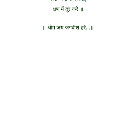
क्षण में दूर करे ॥
॥ ओम जय जगदीश हरे…॥