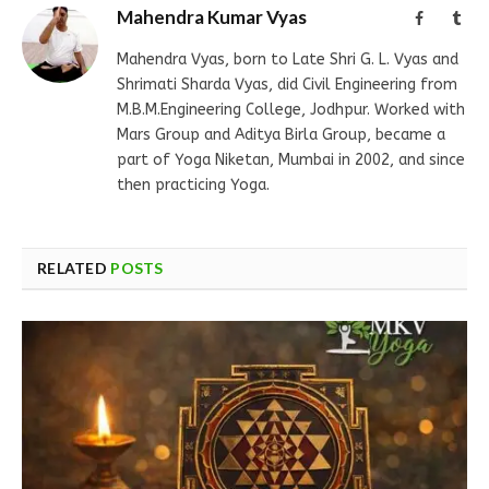
Mahendra Kumar Vyas
Facebook
Tum
Mahendra Vyas, born to Late Shri G. L. Vyas and
Shrimati Sharda Vyas, did Civil Engineering from
M.B.M.Engineering College, Jodhpur. Worked with
Mars Group and Aditya Birla Group, became a
part of Yoga Niketan, Mumbai in 2002, and since
then practicing Yoga.
RELATED
POSTS