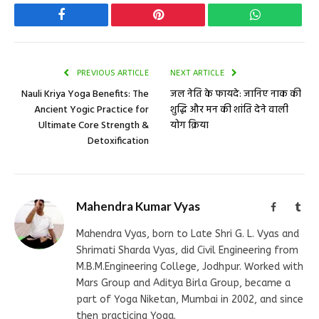
Facebook
Pinterest
WhatsApp
PREVIOUS ARTICLE
NEXT ARTICLE
Nauli Kriya Yoga Benefits: The
जल नेति के फायदे: जानिए नाक की
Ancient Yogic Practice for
शुद्धि और मन की शांति देने वाली
Ultimate Core Strength &
योग क्रिया
Detoxification
Mahendra Kumar Vyas
Facebook
Tum
Mahendra Vyas, born to Late Shri G. L. Vyas and
Shrimati Sharda Vyas, did Civil Engineering from
M.B.M.Engineering College, Jodhpur. Worked with
Mars Group and Aditya Birla Group, became a
part of Yoga Niketan, Mumbai in 2002, and since
then practicing Yoga.