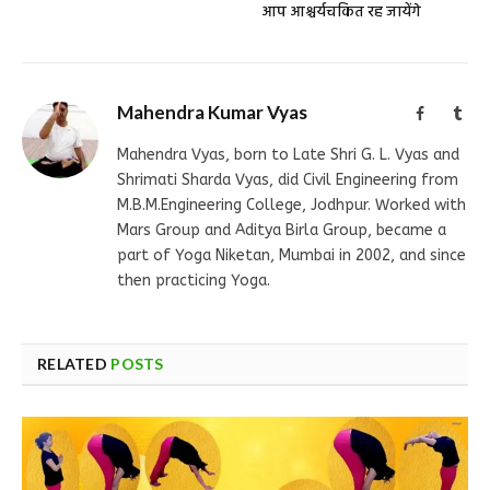
आप आश्चर्यचकित रह जायेंगे
Mahendra Kumar Vyas
Facebook
Tum
Mahendra Vyas, born to Late Shri G. L. Vyas and
Shrimati Sharda Vyas, did Civil Engineering from
M.B.M.Engineering College, Jodhpur. Worked with
Mars Group and Aditya Birla Group, became a
part of Yoga Niketan, Mumbai in 2002, and since
then practicing Yoga.
RELATED
POSTS