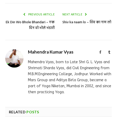
PREVIOUS ARTICLE
NEXT ARTICLE
Ek Din Wo Bhole Bhandari – एक
Shiv ka naam lo – शिव का नाम लो
दिन वो भोले भंडारी
Mahendra Kumar Vyas
Facebook
Tum
Mahendra Vyas, born to Late Shri G. L. Vyas and
Shrimati Sharda Vyas, did Civil Engineering from
M.B.M.Engineering College, Jodhpur. Worked with
Mars Group and Aditya Birla Group, became a
part of Yoga Niketan, Mumbai in 2002, and since
then practicing Yoga.
RELATED
POSTS