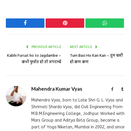
Facebook
Pinterest
WhatsApp
PREVIOUS ARTICLE
NEXT ARTICLE
Kabhi Fursat ho to Jagdambe –
Tum Basi Ho Kan Kan – तुम बसी
कभी फुर्सत हो तो जगदम्बें
हो कण कण
Mahendra Kumar Vyas
Facebook
Tum
Mahendra Vyas, born to Late Shri G. L. Vyas and
Shrimati Sharda Vyas, did Civil Engineering from
M.B.M.Engineering College, Jodhpur. Worked with
Mars Group and Aditya Birla Group, became a
part of Yoga Niketan, Mumbai in 2002, and since