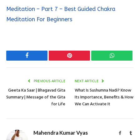
Meditation – Part 7 – Best Guided Chakra
Meditation For Beginners
Facebook
Pinterest
WhatsApp
PREVIOUS ARTICLE
NEXT ARTICLE
Geeta Ka Saar | Bhagavad Gita
What Is Sushumna Nadi? Know
Summary | Message of the Gita
Its Importance, Benefits & How
for Life
We Can Activate It
Mahendra Kumar Vyas
Facebook
Tum